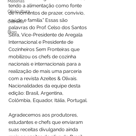
Matérias
tendo a alimentação como fonte 
Olivicultura
de momentos de prazer, convívio, 
saúde e família.” Essas são 
Colheita
palavras do Prof. Celso dos Santos 
Blog
Silva, Vice-Presidente de Aregala 
Internacional e Presidente de 
Cozinheiros Sem Fronteiras que 
mobilizou os chefs de cozinha 
nacionais e internacionais para a 
realização de mais uma parceria 
com a revista Azeites & Olivais.  
Nacionalidades da equipe desta 
edição: Brasil, Argentina, 
Colômbia, Equador, Itália, Portugal. 
Agradecemos aos produtores, 
estudantes e chefs que enviaram 
suas receitas divulgando ainda 