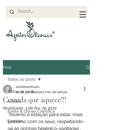
Post
Todos os posts
azeiteseolivais
Todos os posts
20 de jul. de 2021
1 min de leitura
Comida que aquece!!!
Azeites
Atualizado:
3 de fev. de 2022
Azeite & Olivais Científica
“Inverno é estação para estar, mais 
Eventos
próximo com os seus, respeitando-
se as normas higiênico-sanitárias , 