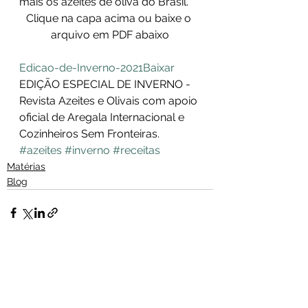
mais os azeites de oliva do Brasil. 
Clique na capa acima ou baixe o 
arquivo em PDF abaixo
Edicao-de-Inverno-2021
Baixar
EDIÇÃO ESPECIAL DE INVERNO -
Revista Azeites e Olivais com apoio 
oficial de Aregala Internacional e 
Cozinheiros Sem Fronteiras.
#azeites
#inverno
#receitas
Matérias
Blog
Ver tudo
Posts recentes