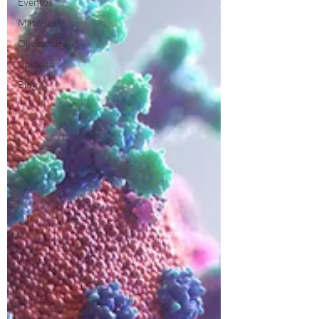
Eventos
Matérias
Olivicultura
Colheita
Blog