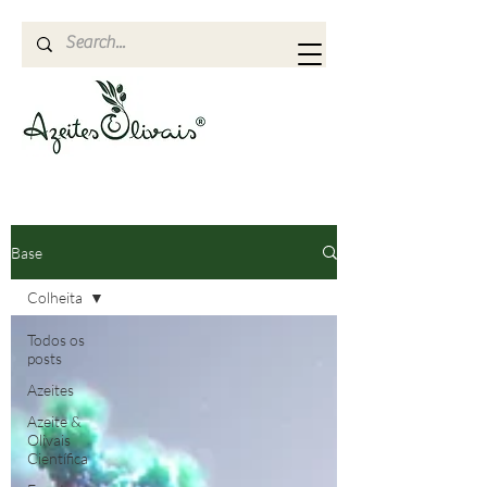
Base
Colheita
Todos os
posts
Azeites
Azeite &
Olivais
Científica