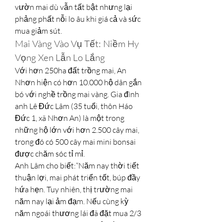
vườn mai dù vẫn tất bật nhưng lại 
phảng phất nỗi lo âu khi giá cả và sức 
mua giảm sút.
Mai Vàng Vào Vụ Tết: Niềm Hy 
Vọng Xen Lẫn Lo Lắng
Với hơn 250ha đất trồng mai, An 
Nhơn hiện có hơn 10.000 hộ dân gắn 
bó với nghề trồng mai vàng. Gia đình 
anh Lê Đức Lâm (35 tuổi, thôn Háo 
Đức 1, xã Nhơn An) là một trong 
những hộ lớn với hơn 2.500 cây mai, 
trong đó có 500 cây mai mini bonsai 
được chăm sóc tỉ mỉ.
Anh Lâm cho biết:“Năm nay thời tiết 
thuận lợi, mai phát triển tốt, búp đầy 
hứa hẹn. Tuy nhiên, thị trường mai 
năm nay lại ảm đạm. Nếu cùng kỳ 
năm ngoái thương lái đã đặt mua 2/3 