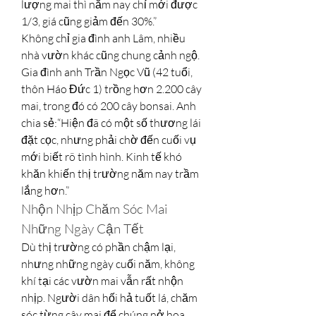
lượng mai thì năm nay chỉ mới được 
1/3, giá cũng giảm đến 30%.”
Không chỉ gia đình anh Lâm, nhiều 
nhà vườn khác cũng chung cảnh ngộ. 
Gia đình anh Trần Ngọc Vũ (42 tuổi, 
thôn Háo Đức 1) trồng hơn 2.200 cây 
mai, trong đó có 200 cây bonsai. Anh 
chia sẻ:“Hiện đã có một số thương lái 
đặt cọc, nhưng phải chờ đến cuối vụ 
mới biết rõ tình hình. Kinh tế khó 
khăn khiến thị trường năm nay trầm 
lắng hơn.”
Nhộn Nhịp Chăm Sóc Mai 
Những Ngày Cận Tết
Dù thị trường có phần chậm lại, 
nhưng những ngày cuối năm, không 
khí tại các vườn mai vẫn rất nhộn 
nhịp. Người dân hối hả tuốt lá, chăm 
sóc từng cây mai để chúng nở hoa 