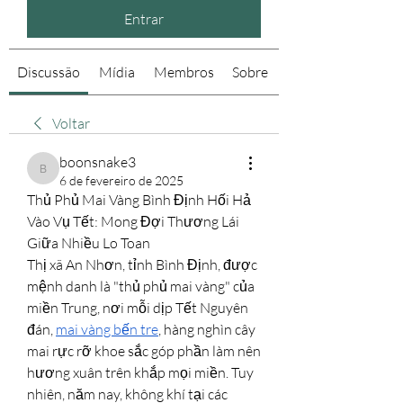
Entrar
Discussão
Mídia
Membros
Sobre
Voltar
boonsnake3
boonsnake3
6 de fevereiro de 2025
Thủ Phủ Mai Vàng Bình Định Hối Hả 
Vào Vụ Tết: Mong Đợi Thương Lái 
Giữa Nhiều Lo Toan
Thị xã An Nhơn, tỉnh Bình Định, được 
mệnh danh là "thủ phủ mai vàng" của 
miền Trung, nơi mỗi dịp Tết Nguyên 
đán, 
mai vàng bến tre
, hàng nghìn cây 
mai rực rỡ khoe sắc góp phần làm nên 
hương xuân trên khắp mọi miền. Tuy 
nhiên, năm nay, không khí tại các 