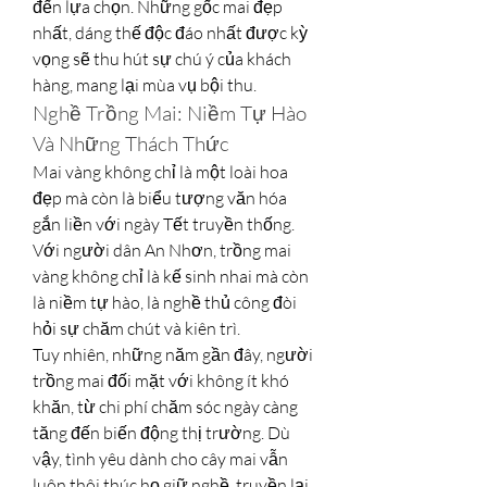
đến lựa chọn. Những gốc mai đẹp 
nhất, dáng thế độc đáo nhất được kỳ 
vọng sẽ thu hút sự chú ý của khách 
hàng, mang lại mùa vụ bội thu.
Nghề Trồng Mai: Niềm Tự Hào 
Và Những Thách Thức
Mai vàng không chỉ là một loài hoa 
đẹp mà còn là biểu tượng văn hóa 
gắn liền với ngày Tết truyền thống. 
Với người dân An Nhơn, trồng mai 
vàng không chỉ là kế sinh nhai mà còn 
là niềm tự hào, là nghề thủ công đòi 
hỏi sự chăm chút và kiên trì.
Tuy nhiên, những năm gần đây, người 
trồng mai đối mặt với không ít khó 
khăn, từ chi phí chăm sóc ngày càng 
tăng đến biến động thị trường. Dù 
vậy, tình yêu dành cho cây mai vẫn 
luôn thôi thúc họ giữ nghề, truyền lại 