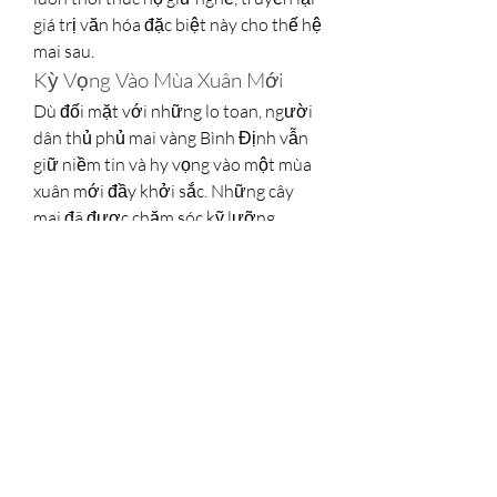
giá trị văn hóa đặc biệt này cho thế hệ 
mai sau.
Kỳ Vọng Vào Mùa Xuân Mới
Dù đối mặt với những lo toan, người 
dân thủ phủ mai vàng Bình Định vẫn 
giữ niềm tin và hy vọng vào một mùa 
xuân mới đầy khởi sắc. Những cây 
mai đã được chăm sóc kỹ lưỡng, 
những búp hoa đã sẵn sàng bung nở 
– đó là món quà xuân gửi đến mọi 
nhà, mang theo ước vọng về một năm 
mới an lành và sung túc.
Thị trường mai vàng có thể chưa sôi 
động, nhưng người trồng mai vẫn 
luôn tin rằng, mỗi gốc mai mang dáng 
thế độc đáo sẽ tìm được chủ nhân 
xứng đáng, tiếp tục lan tỏa vẻ đẹp và 
giá trị văn hóa của mai vàng đến mọi 