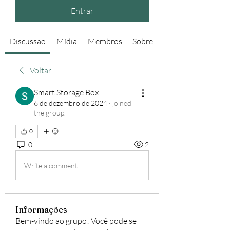
Entrar
Discussão
Mídia
Membros
Sobre
Voltar
Smart Storage Box
6 de dezembro de 2024
·
joined
the group.
0
0
2
Write a comment...
Informações
Bem-vindo ao grupo! Você pode se