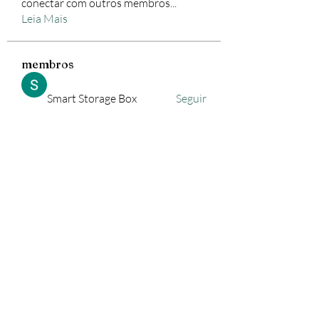
conectar com outros membros
...
Leia Mais
membros
Smart Storage Box
Seguir
lejiyig33376
Seguir
lejiyig33376
Freewarez Pc
Seguir
trewis moip
Seguir
Vasco Nascimento
Seguir
Ver todos os membros (590)