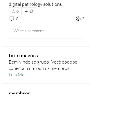
digital pathology solutions.
0
0
2
Write a comment...
Informações
Bem-vindo ao grupo! Você pode se
conectar com outros membros
...
Leia Mais
membros
Smart Storage Box
Seguir
Freewarez Pc
Seguir