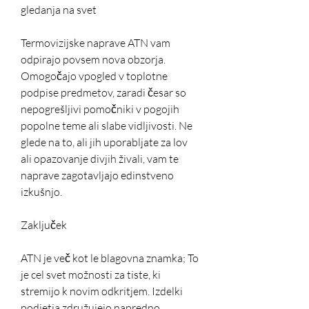
gledanja na svet
Termovizijske naprave ATN vam 
odpirajo povsem nova obzorja. 
Omogočajo vpogled v toplotne 
podpise predmetov, zaradi česar so 
nepogrešljivi pomočniki v pogojih 
popolne teme ali slabe vidljivosti. Ne 
glede na to, ali jih uporabljate za lov 
ali opazovanje divjih živali, vam te 
naprave zagotavljajo edinstveno 
izkušnjo.
Zaključek
ATN je več kot le blagovna znamka; To 
je cel svet možnosti za tiste, ki 
stremijo k novim odkritjem. Izdelki 
podjetja združujejo napredno 