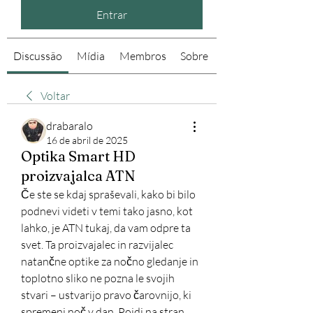
Entrar
Discussão
Mídia
Membros
Sobre
Voltar
drabaralo
16 de abril de 2025
Optika Smart HD
proizvajalca ATN
Če ste se kdaj spraševali, kako bi bilo 
podnevi videti v temi tako jasno, kot 
lahko, je ATN tukaj, da vam odpre ta 
svet. Ta proizvajalec in razvijalec 
natančne optike za nočno gledanje in 
toplotno sliko ne pozna le svojih 
stvari – ustvarijo pravo čarovnijo, ki 
spremeni noč v dan. Pojdi na stran 