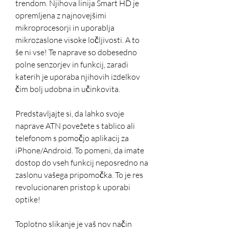
trendom. Njihova linija Smart HD je 
opremljena z najnovejšimi 
mikroprocesorji in uporablja 
mikrozaslone visoke ločljivosti. A to 
še ni vse! Te naprave so dobesedno 
polne senzorjev in funkcij, zaradi 
katerih je uporaba njihovih izdelkov 
čim bolj udobna in učinkovita.
Predstavljajte si, da lahko svoje 
naprave ATN povežete s tablico ali 
telefonom s pomočjo aplikacij za 
iPhone/Android. To pomeni, da imate 
dostop do vseh funkcij neposredno na 
zaslonu vašega pripomočka. To je res 
revolucionaren pristop k uporabi 
optike!
Toplotno slikanje je vaš nov način 