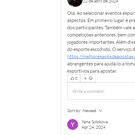
22 de abril de 2024
Olá. Ao selecionar eventos esport
aspectos. Em primeiro lugar, é pr
dos participantes. Também vale a
competições anteriores, bem com
jogadores importantes. Além diss
https://melhoresappsdeapostas
abrangentes para ajudá-lo a toma
esportivos para apostar.
0
Write a comment...
Sort by:
Newest
Yana Solokova
Apr 24, 2024