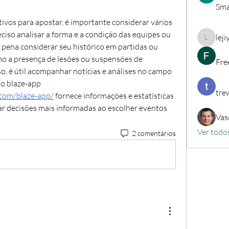
Sma
ivos para apostar, é importante considerar vários 
eciso analisar a forma e a condição das equipes ou 
lej
lejiyig3
 pena considerar seu histórico em partidas ou 
o a presença de lesões ou suspensões de 
Fre
o, é útil acompanhar notícias e análises no campo 
do esporte escolhido. O serviço do blaze-app 
tre
.com/blaze-app/
 fornece informações e estatísticas 
r decisões mais informadas ao escolher eventos 
Vas
Ver todo
2 comentários