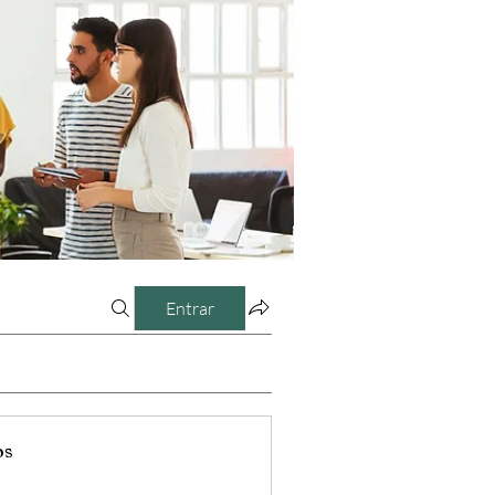
Entrar
os