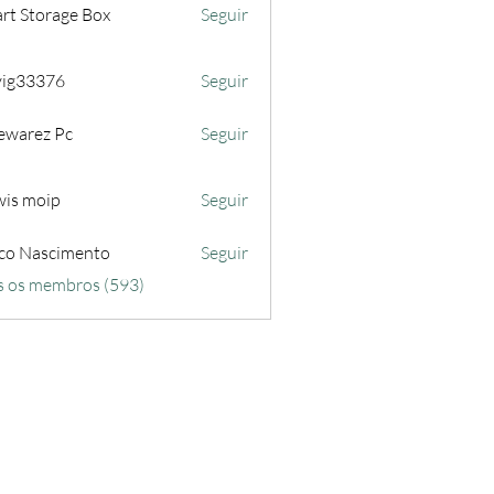
rt Storage Box
Seguir
iyig33376
Seguir
3376
ewarez Pc
Seguir
wis moip
Seguir
co Nascimento
Seguir
s os membros (593)