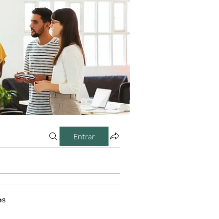
Entrar
os