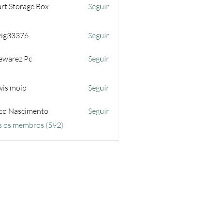
rt Storage Box
Seguir
iyig33376
Seguir
3376
ewarez Pc
Seguir
wis moip
Seguir
co Nascimento
Seguir
s os membros (592)