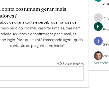
Sma
na conta costumam gerar mais
adores?
lej
lejiyig3
ou de criar a conta e percebi que, na hora de 
ou meio perdido. No meu caso foi simples, mas nem 
Fre
dade. Às vezes é a confirmação por e-mail, às 
r no login. Para quem está começando agora, quais 
tre
 mais confusão ou perguntas no início?
Vas
Ver todo
3 visualizações