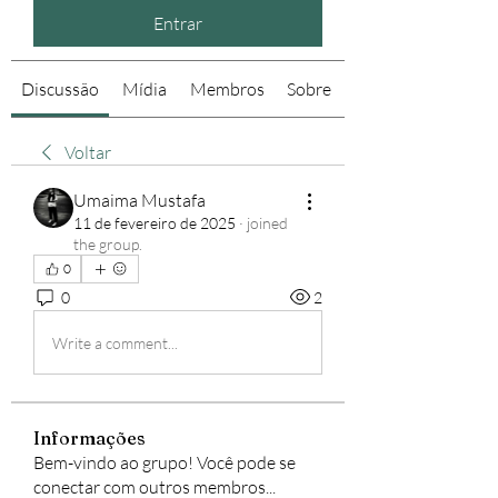
Entrar
Discussão
Mídia
Membros
Sobre
Voltar
Umaima Mustafa
11 de fevereiro de 2025
·
joined
the group.
0
0
2
Write a comment...
Informações
Bem-vindo ao grupo! Você pode se
conectar com outros membros
...