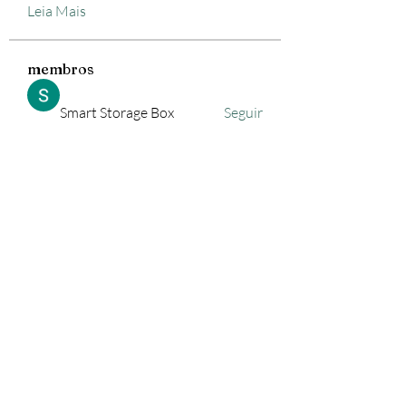
Leia Mais
membros
Smart Storage Box
Seguir
lejiyig33376
Seguir
lejiyig33376
Freewarez Pc
Seguir
trewis moip
Seguir
Vasco Nascimento
Seguir
Ver todos os membros (594)