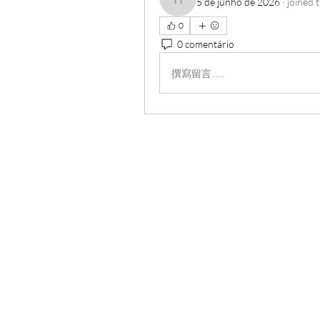
5 de junho de 2026
·
joined 
roebelkim
0
0 comentário
撰寫留言......