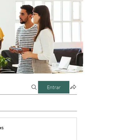
Entrar
os