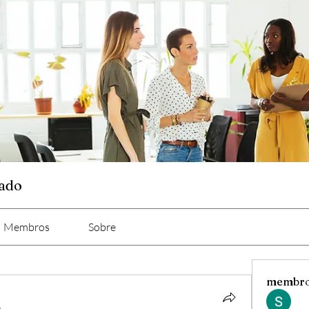
cado
Membros
Sobre
membr