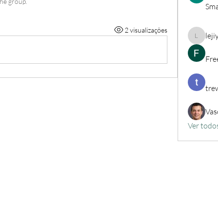
the group.
Sma
2 visualizações
lej
lejiyig3
Fre
tre
Vas
Ver todo