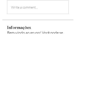
Write a comment...
Informações
Bem-vindo ao grupo! Você pode se
conectar com outros membros
...
Leia Mais
membros
Smart Storage Box
Seguir
lejiyig33376
Seguir
lejiyig33376
Freewarez Pc
Seguir