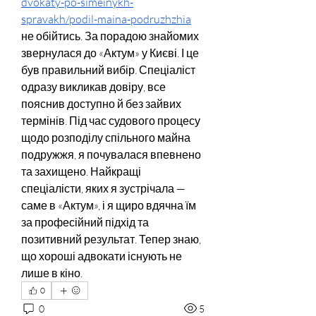
dvokaty-po-simeinykh-
spravakh/podil-maina-podruzhzhia
не обійтись. За порадою знайомих 
звернулася до «Актум» у Києві. І це 
був правильний вибір. Спеціаліст 
одразу викликав довіру, все 
пояснив доступно й без зайвих 
термінів. Під час судового процесу 
щодо розподілу спільного майна 
подружжя, я почувалася впевнено 
та захищено. Найкращі 
спеціалісти, яких я зустрічала — 
саме в «Актум», і я щиро вдячна їм 
за професійний підхід та 
позитивний результат. Тепер знаю, 
що хороші адвокати існують не 
лише в кіно.
0
0
5