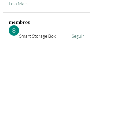
Leia Mais
membros
Smart Storage Box
Seguir
lejiyig33376
Seguir
lejiyig33376
Freewarez Pc
Seguir
trewis moip
Seguir
Vasco Nascimento
Seguir
Ver todos os membros (590)