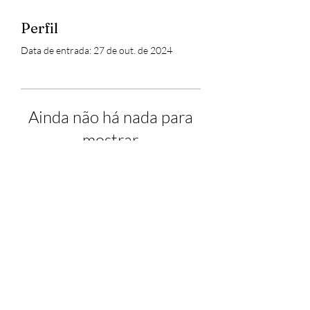
Perfil
Data de entrada: 27 de out. de 2024
Ainda não há nada para
mostrar
Quando esse membro adicionar
informações sobre si mesmo, você as
verá aqui.
Copyright ©2019 por Revista Azeites & Olivais
- CNPJ
34.888.794
/0001-93 - Todos os
direitos reservados 2019