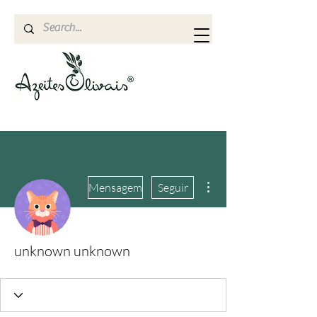
Mais ações
Mensagem
Seguir
unknown unknown