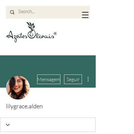
Mais ações
Mensagem
Seguir
lilygrace.alden