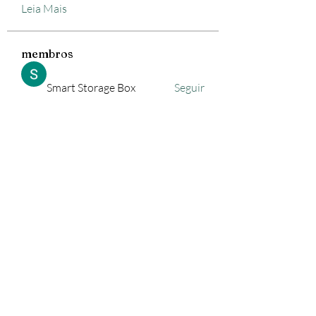
Leia Mais
membros
Smart Storage Box
Seguir
lejiyig33376
Seguir
lejiyig33376
Freewarez Pc
Seguir
trewis moip
Seguir
Vasco Nascimento
Seguir
Ver todos os membros (592)