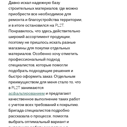
Давно искал надежную базу 
строительных материалов, где можно 
приобрести все необходимое для 
ремонта и благоустройства территории, 
и в итоге остановился на PL2T. 
Понравилось, что здесь действительно 
широкий ассортимент продукции, 
поэтому не пришлось искать разные 
магазины для покупки отдельных 
материалов. Особенно хочу отметить 
профессиональный подход 
специалистов, которые помогли 
подобрать подходящие решения и 
быстро оформить заказ. Отдельным 
преимуществом для меня стало то, что 
в PL2T занимаются 
асфальтированием
 и предлагают 
качественное выполнение таких работ 
с учетом всех требований к покрытию. 
Бригада специалистов подробно 
рассказала о процессе, помогла 
выбрать оптимальный вариант и 