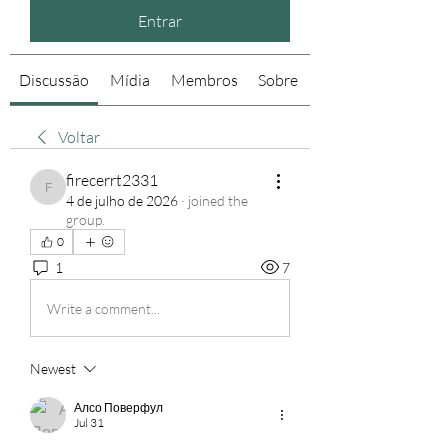
Entrar
Discussão
Mídia
Membros
Sobre
Voltar
firecerrt2331
firecerrt2331
4 de julho de 2026
·
joined the
group.
0
1
7
Write a comment...
Newest
Алсо Поверфул
Jul 31