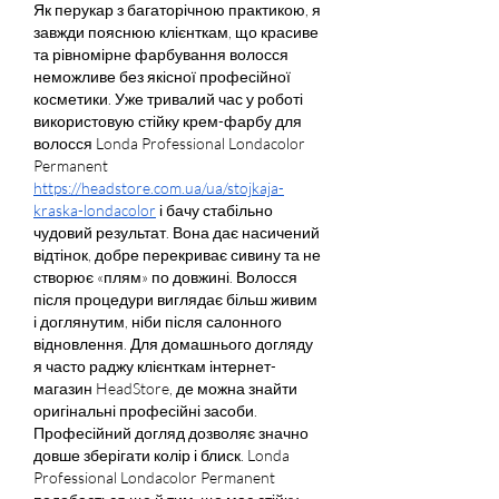
Як перукар з багаторічною практикою, я 
завжди пояснюю клієнткам, що красиве 
та рівномірне фарбування волосся 
неможливе без якісної професійної 
косметики. Уже тривалий час у роботі 
використовую стійку крем-фарбу для 
волосся Londa Professional Londacolor 
Permanent 
https://headstore.com.ua/ua/stojkaja-
kraska-londacolor
 і бачу стабільно 
чудовий результат. Вона дає насичений 
відтінок, добре перекриває сивину та не 
створює «плям» по довжині. Волосся 
після процедури виглядає більш живим 
і доглянутим, ніби після салонного 
відновлення. Для домашнього догляду 
я часто раджу клієнткам інтернет-
магазин HeadStore, де можна знайти 
оригінальні професійні засоби. 
Професійний догляд дозволяє значно 
довше зберігати колір і блиск. Londa 
Professional Londacolor Permanent 