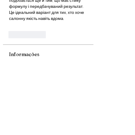
подобається ще й тим, що має стійку 
формулу і передбачуваний результат. 
Це ідеальний варіант для тих, хто хоче 
салонну якість навіть вдома.
Like
Reply
Informações
Bem-vindo ao grupo! Você pode se
conectar com outros membros
...
Leia Mais
membros
Smart Storage Box
Seguir
lejiyig33376
Seguir
lejiyig33376