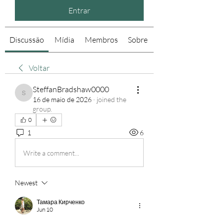
Entrar
Discussão
Mídia
Membros
Sobre
Voltar
SteffanBradshaw0000
SteffanBradshaw0000
16 de maio de 2026
·
joined the
group.
0
1
6
Write a comment...
Newest
Тамара Кирченко
Jun 10