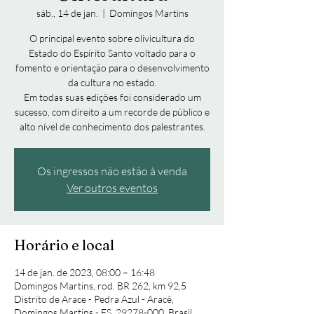
sáb., 14 de jan.
  |  
Domingos Martins
O principal evento sobre olivicultura do
Estado do Espírito Santo voltado para o
fomento e orientação para o desenvolvimento
da cultura no estado.
Em todas suas edições foi considerado um
sucesso, com direito a um recorde de público e
alto nível de conhecimento dos palestrantes.
Os ingressos não estão à venda
Ver outros eventos
Horário e local
14 de jan. de 2023, 08:00 – 16:48
Domingos Martins, rod. BR 262, km 92,5
Distrito de Arace - Pedra Azul - Aracê,
Domingos Martins - ES, 29278-000, Brasil