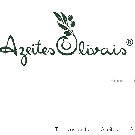
Home
Todos os posts
Azeites
Az