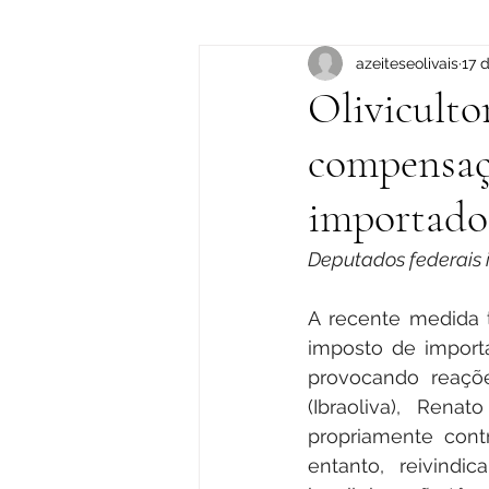
Colheita
azeiteseolivais
Blog
17 
Oliviculto
compensaçã
importado
Deputados federais i
A recente medida 
imposto de importa
provocando reações
(Ibraoliva), Ren
propriamente cont
entanto, reivindi