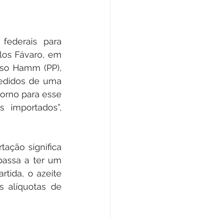
ederais para 
los Fávaro, em 
so Hamm (PP), 
edidos de uma 
orno para esse 
 importados”, 
ação significa 
passa a ter um 
tida, o azeite 
 alíquotas de 