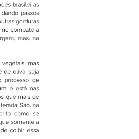
es brasileiras 
 dando passos 
utras gorduras 
 no combate a 
irgem, mas, na 
 vegetais, mas 
de oliva, seja 
o processo de 
um e está nas 
os que mais de 
erada. São, na 
crito como se 
 que somente a 
de coibir essa 