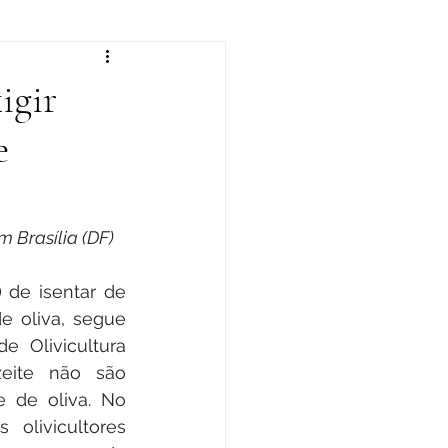
igir
e
m Brasília (DF)
de isentar de 
 oliva, segue 
 Olivicultura 
eite não são 
 de oliva. No 
livicultores 