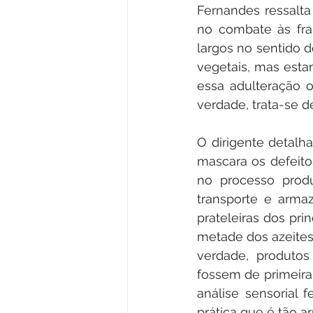
Fernandes ressalta
no combate às fra
largos no sentido d
vegetais, mas esta
essa adulteração o
verdade, trata-se de
O dirigente detalh
mascara os defeitos
no processo produ
transporte e arma
prateleiras dos pri
metade dos azeites 
verdade, produtos
fossem de primeira,
análise sensorial f
prática que é tão ar