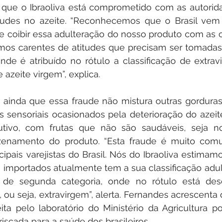
 que o Ibraoliva está comprometido com as autoridad
udes no azeite. “Reconhecemos que o Brasil vem
e coibir essa adulteração do nosso produto com as o
mos carentes de atitudes que precisam ser tomadas
nde é atribuído no rótulo a classificação de extrav
 azeite virgem”, explica.
a ainda que essa fraude não mistura outras gorduras
 sensoriais ocasionados pela deterioração do azeite 
tivo, com frutas que não são saudáveis, seja n
zenamento do produto. “Esta fraude é muito com
ncipais varejistas do Brasil. Nós do Ibraoliva estimam
importados atualmente tem a sua classificação adult
 de segunda categoria, onde no rótulo está des
 ou seja, extravirgem”, alerta. Fernandes acrescenta
eita pelo laboratório do Ministério da Agricultura po
riscada para a saúde dos brasileiros.