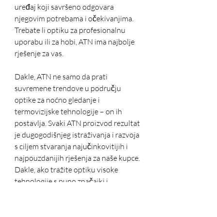
uređaj koji savršeno odgovara 
njegovim potrebama i očekivanjima. 
Trebate li optiku za profesionalnu 
uporabu ili za hobi, ATN ima najbolje 
rješenje za vas.
Dakle, ATN ne samo da prati 
suvremene trendove u području 
optike za noćno gledanje i 
termovizijske tehnologije – on ih 
postavlja. Svaki ATN proizvod rezultat 
je dugogodišnjeg istraživanja i razvoja 
s ciljem stvaranja najučinkovitijih i 
najpouzdanijih rješenja za naše kupce. 
Dakle, ako tražite optiku visoke 
tehnologije s puno značajki i 
mogućnošću integracije s vašim 
gadgetima, izbor je očit - ATN vas 
čeka!