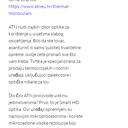
https://www.atneu.hr/thermal-
monoculars
ATN nudi najširi izbor optike za 
korištenje u uvjetima slabog 
osvjetljenja. Bilo da ste lovac, 
avanturist ili samo ljubitelj kvalitetne 
opreme, ovdje ćete pronaći sve što 
vam treba. Tvrtka je specijalizirana za 
prodaju termovizijskih i noćnih 
uređaja, uključujući dalekozore i 
optičke nišane za lov.
Što čini ATN proizvode uistinu 
jedinstvenima? Prvo, to je Smart HD 
optika. Ovi uređaji opremljeni su 
najnovijim mikroprocesorima i koriste 
mikrozaslone visoke rezolucije koji 