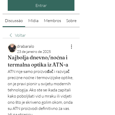
Entrar
Discussão
Mídia
Membros
Sobre
Voltar
drabaralo
23 de janeiro de 2025
Najbolja dnevno/noćna i
termalna optika iz ATN-a
ATN nije samo proizvođač i razvijač 
precizne noćne i termovizijske optike, 
on je pravi pionir u svijetu modernih 
tehnologija. Ako ste se ikada zapitali 
kako poboljšati vid u mraku ili vidjeti 
ono što je skriveno golim okom, onda 
su ATN proizvodi definitivno za vas. 
Idi na stranicu 