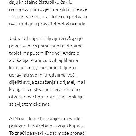
daju kristalno čistu sliku čak iu 
najizazovnijim uvjetima. Ali to nije sve 
– mnoštvo senzora i funkcija pretvara 
ove uređaje u prava tehnološka čuda.
Jedna od najzanimljivijih značajki je 
povezivanje s pametnim telefonima i 
tabletima putem iPhone i Android 
aplikacija. Pomoću ovih aplikacija 
korisnici mogu ne samo daljinski 
upravljati svojim uređajima, već i 
dijeliti svoja zapažanja s prijateljima ili 
kolegama u stvarnom vremenu. To 
otvara nove horizonte za interakciju 
sa svijetom oko nas.
ATN uvijek nastoji svoje proizvode 
prilagoditi potrebama svojih kupaca. 
To znači da svaki kupac može pronaći 