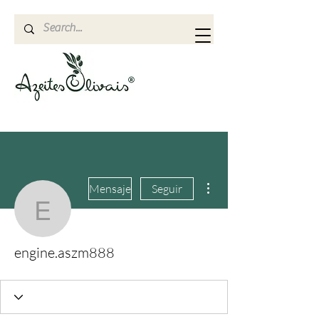
Más acciones
Mensaje
Seguir
engine.aszm888
engine.aszm888